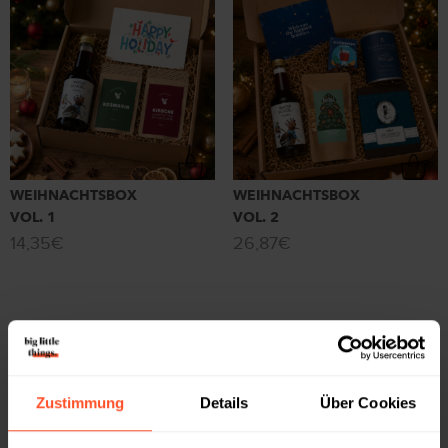
WEIHNACHTSBOX
WEIHNACHTSBOX
VOL. 1
VOL. 2
14,35
€
26,87
€
Zustimmung
Details
Über Cookies