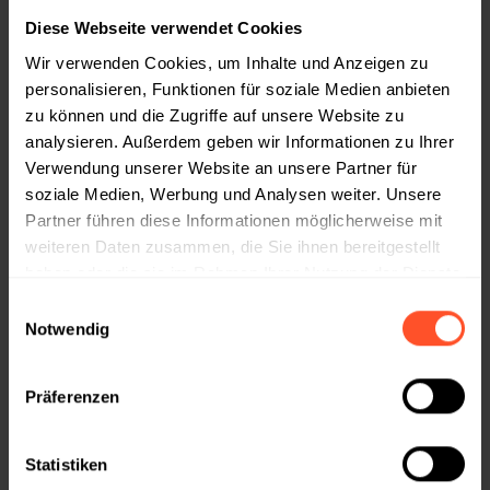
Diese Webseite verwendet Cookies
Wir verwenden Cookies, um Inhalte und Anzeigen zu
personalisieren, Funktionen für soziale Medien anbieten
zu können und die Zugriffe auf unsere Website zu
analysieren. Außerdem geben wir Informationen zu Ihrer
Verwendung unserer Website an unsere Partner für
soziale Medien, Werbung und Analysen weiter. Unsere
Partner führen diese Informationen möglicherweise mit
weiteren Daten zusammen, die Sie ihnen bereitgestellt
haben oder die sie im Rahmen Ihrer Nutzung der Dienste
gesammelt haben.
Einwilligungsauswahl
Notwendig
WEIHNACHTSBOX
VOL. 3
30,84
€
Präferenzen
Statistiken