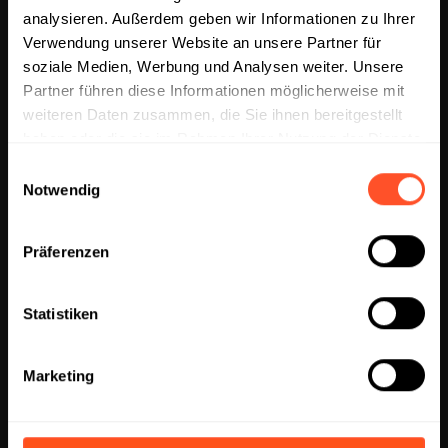
analysieren. Außerdem geben wir Informationen zu Ihrer
Verwendung unserer Website an unsere Partner für
soziale Medien, Werbung und Analysen weiter. Unsere
Partner führen diese Informationen möglicherweise mit
ÜBER UNS
weiteren Daten zusammen, die Sie ihnen bereitgestellt
Nachhaltigkeit
haben oder die sie im Rahmen Ihrer Nutzung der Dienste
gesammelt haben.
Versand
Einwilligungsauswahl
Notwendig
Impressum
Allgemeine Geschäftsbedingungen
Präferenzen
SERVICES
Statistiken
FAQs
Karriere
Marketing
Datenschutzerklärung
Rückerstattungsrichtlinie