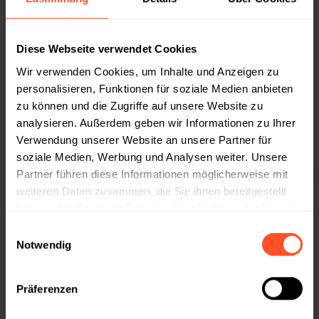
Diese Webseite verwendet Cookies
Kategorien
Wir verwenden Cookies, um Inhalte und Anzeigen zu
personalisieren, Funktionen für soziale Medien anbieten
Boxen zu Weihnachten
zu können und die Zugriffe auf unsere Website zu
Boxen zu Ostern
analysieren. Außerdem geben wir Informationen zu Ihrer
Verwendung unserer Website an unsere Partner für
Onboardingboxen
soziale Medien, Werbung und Analysen weiter. Unsere
Boxen für jeden Anlass
Partner führen diese Informationen möglicherweise mit
weiteren Daten zusammen, die Sie ihnen bereitgestellt
haben oder die sie im Rahmen Ihrer Nutzung der Dienste
SIE FINDEN UNS AUCH AUF
gesammelt haben.
Einwilligungsauswahl
Notwendig
ÜBER UNS
Präferenzen
Nachhaltigkeit