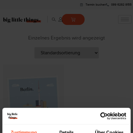
Termin buchen
089 6282 8155
Einzelnes Ergebnis wird angezeigt
GRUSSKARTE
Zustimmung
Details
Über Cookies