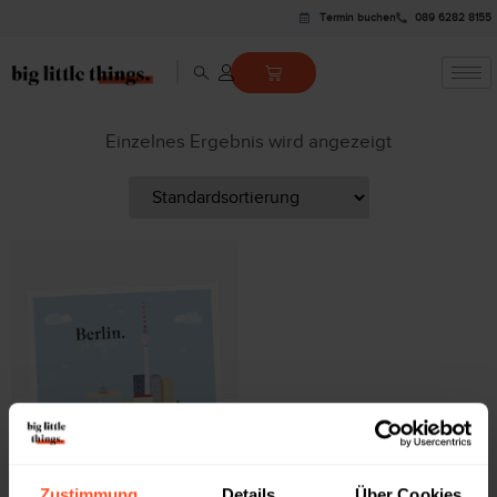
Termin buchen
089 6282 8155
Einzelnes Ergebnis wird angezeigt
GRUSSKARTE
Zustimmung
Details
Über Cookies