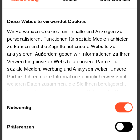
Diese Webseite verwendet Cookies
Kategorien
Wir verwenden Cookies, um Inhalte und Anzeigen zu
personalisieren, Funktionen für soziale Medien anbieten
Boxen zu Weihnachten
zu können und die Zugriffe auf unsere Website zu
Boxen zu Ostern
analysieren. Außerdem geben wir Informationen zu Ihrer
Verwendung unserer Website an unsere Partner für
Onboardingboxen
soziale Medien, Werbung und Analysen weiter. Unsere
Boxen für jeden Anlass
Partner führen diese Informationen möglicherweise mit
weiteren Daten zusammen, die Sie ihnen bereitgestellt
haben oder die sie im Rahmen Ihrer Nutzung der Dienste
SIE FINDEN UNS AUCH AUF
gesammelt haben.
Einwilligungsauswahl
Notwendig
ÜBER UNS
Präferenzen
Nachhaltigkeit