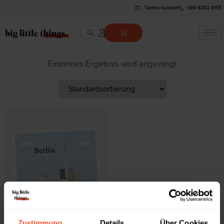
Termin buchen
089 6282 8155
Einzelnes Ergebnis wird angezeigt
GRUSSKARTE
Zustimmung
Details
Über Cookies