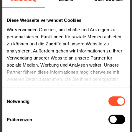
Diese Webseite verwendet Cookies
Kategorien
Wir verwenden Cookies, um Inhalte und Anzeigen zu
personalisieren, Funktionen für soziale Medien anbieten
Boxen zu Weihnachten
zu können und die Zugriffe auf unsere Website zu
Boxen zu Ostern
analysieren. Außerdem geben wir Informationen zu Ihrer
Verwendung unserer Website an unsere Partner für
Onboardingboxen
soziale Medien, Werbung und Analysen weiter. Unsere
Boxen für jeden Anlass
Partner führen diese Informationen möglicherweise mit
weiteren Daten zusammen, die Sie ihnen bereitgestellt
haben oder die sie im Rahmen Ihrer Nutzung der Dienste
SIE FINDEN UNS AUCH AUF
gesammelt haben.
Einwilligungsauswahl
Notwendig
ÜBER UNS
Präferenzen
Nachhaltigkeit