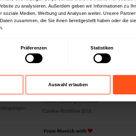
Website zu analysieren. Außerdem geben wir Informationen zu I
r soziale Medien, Werbung und Analysen weiter. Unsere Partner
 Daten zusammen, die Sie ihnen bereitgestellt haben oder die s
n.
Präferenzen
Statistiken
SERVICES
QUICKLIN
eit
FAQs
Use Case
Karriere
Shop
Auswahl erlauben
Datenschutzerklärung
Rückerstattungsrichtlinie
edingungen
Cookie-Richtlinie (EU)
From Munich with