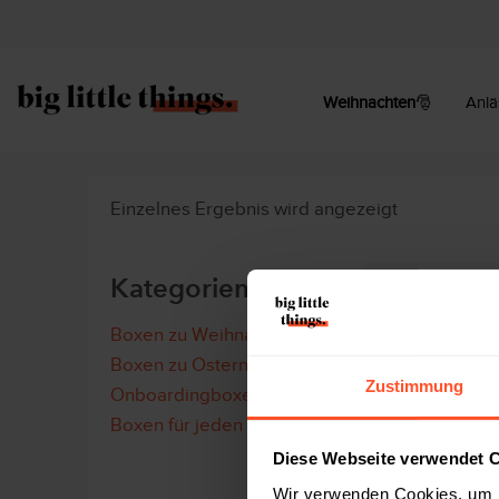
Weihnachten
🎅
Anlä
Einzelnes Ergebnis wird angezeigt
Kategorien
Boxen zu Weihnachten
Boxen zu Ostern
Zustimmung
Onboardingboxen
Boxen für jeden Anlass
Diese Webseite verwendet 
Wir verwenden Cookies, um I