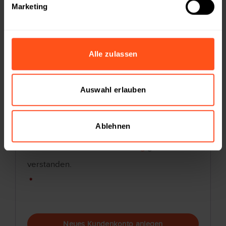
Marketing
Passwort
*
Alle zulassen
Auswahl erlauben
Ablehnen
Ja, ich möchte ein neues Konto erstellen und
habe die
Datenschutzerklärung
gelesen und
verstanden.
*
Neues Kundenkonto anlegen