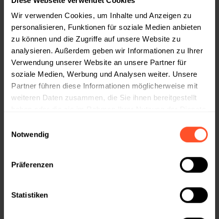
Diese Webseite verwendet Cookies
Wir verwenden Cookies, um Inhalte und Anzeigen zu
Straße und Nr
*
personalisieren, Funktionen für soziale Medien anbieten
zu können und die Zugriffe auf unsere Website zu
analysieren. Außerdem geben wir Informationen zu Ihrer
Verwendung unserer Website an unsere Partner für
Adresszusatz/Abeilung/ C/o (Optional)
soziale Medien, Werbung und Analysen weiter. Unsere
Partner führen diese Informationen möglicherweise mit
weiteren Daten zusammen, die Sie ihnen bereitgestellt
haben oder die sie im Rahmen Ihrer Nutzung der Dienste
Land
*
gesammelt haben.
Einwilligungsauswahl
Choose your country.
Notwendig
Postleitzahl
*
Stadt
*
Präferenzen
Statistiken
E-Mail-Adresse
*