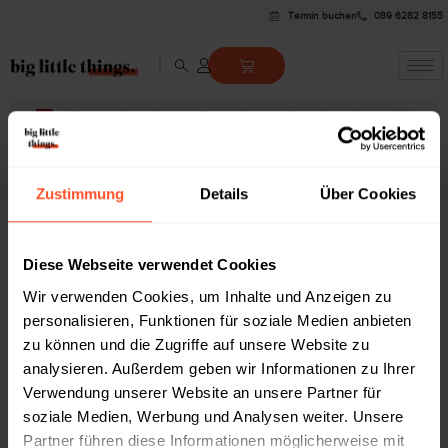
Termin buchen
089 6282 8155
Es wurden keine Produkte gefunden, die
Ihrer Auswahl entsprechen.
Zustimmung
Details
Über Cookies
SIE FINDEN UNS AUCH AUF
Diese Webseite verwendet Cookies
Wir verwenden Cookies, um Inhalte und Anzeigen zu
personalisieren, Funktionen für soziale Medien anbieten
zu können und die Zugriffe auf unsere Website zu
ÜBER UNS
analysieren. Außerdem geben wir Informationen zu Ihrer
Nachhaltigkeit
Verwendung unserer Website an unsere Partner für
Versand
soziale Medien, Werbung und Analysen weiter. Unsere
Partner führen diese Informationen möglicherweise mit